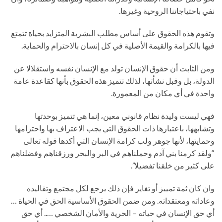
نفي باحتياجاتنا الروحية وغيرها.
وتقوم هذه الحقوق على أساس مطلب البشرية المتزايد بحياة تتمتع
فيها بالكرامة والقيمة الأصلية في كل إنسان بالاحترام والحماية.
ومن الثابت أن حقوق الإنسان تولد مع الإنسان نفسه واستقلالا عن
الدولة، بل وقبل نشأتها، لذلك تتميز هذه الحقوق بأنها كقاعدة عامة
واحدة في أي مكان من المعمورة.
فهي ليست وليدة نظام قانوني معين، إنما هي تتميز بوحدتها
وتشابهها، باعتبارها ذات الحقوق التي يجب الاعتراف بها واحترامها
وحمايتها، لأنها جوهر ولب كرامة الإنسان التي أكدها قوله تعالى
“ولقد كرمنا بني آدم وحملناهم في البر والبحر ورزقناهم وفضلناهم
على كثير من خلقنا تفضيلا”.
وان كان ثمة تمييز أو تغاير فإن ذلك يرجع لكل مجتمع وتقاليده
وعاداته ومعتقداته. ومن ضمن الحقوق الأساسية الحق في الحياة …
أي حق الإنسان في حياته – الحرية والأمان الشخصي ….. أي حق