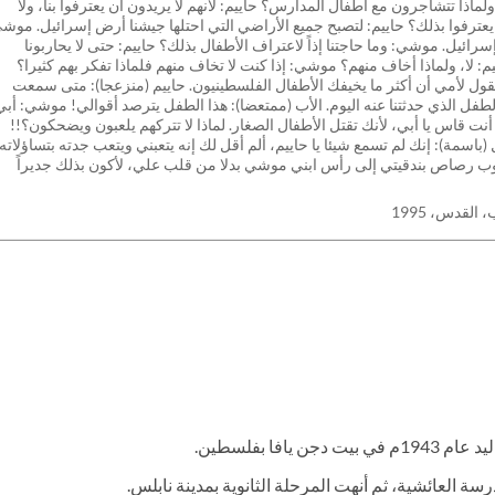
ماذا تتشاجرون مع أطفال المدارس؟ حاييم: لأنهم لا يريدون أن يعترفوا بنا، ولا
 يعترفوا بذلك؟ حاييم: لتصبح جميع الأراضي التي احتلها جيشنا أرض إسرائيل. موش
رائيل. موشي: وما حاجتنا إذاً لاعتراف الأطفال بذلك؟ حاييم: حتى لا يحاربونا
: لا، ولماذا أخاف منهم؟ موشي: إذا كنت لا تخاف منهم فلماذا تفكر بهم كثيرا؟
ول لأمي أن أكثر ما يخيفك الأطفال الفلسطينيون. حاييم (منزعجا): متى سمعت
فل الذي حدثتنا عنه اليوم. الأب (ممتعضا): هذا الطفل يترصد أقوالي! موشي: أبي
ت قاس يا أبي، لأنك تقتل الأطفال الصغار. لماذا لا تتركهم يلعبون ويضحكون؟!!
ل (باسمة): إنك لم تسمع شيئا يا حاييم، ألم أقل لك إنه يتعبني ويتعب جدته بتساؤلاته
 أصوب رصاص بندقيتي إلى رأس ابني موشي بدلا من قلب علي، لأكون بذلك جديراً
القدس، 1995
افا بفلسطين.
مدرسة العائشية، ثم أنهت المرحلة الثانوية بمدينة نابلس.