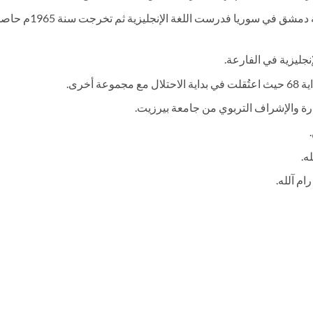
بدأت دراستها الجامعية سنة 1961م بجامعة دمشق في سوريا فدرست اللغة الإنجليزية ثم
ليزية في الفارعة.
ه.
م آلله.