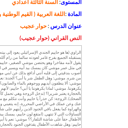
المستوى
:
السنة الثالثة اعدادي
المادة
:
اللغة العربية ( القيم الوطنية و
عنوان الدرس
:
حوار عجيب
النص القراني (حوار عجيب)
الراوي (ها هو حاييم الجندي الإسرائيلي يعود إلى ب
يستقبله الجميع بفرح غامر لعودته سالما من رام آلل
يقول لأمه مفاخرا وهو يحتضن موشي الصغير، حاييم: 
في مثل عمر موشي كان يمسك بيد أبيه ويسير في ال
أصوب بندقيتي إلى قلبه أنني أدافع بذلك عن ابني 
من شره. موشي: وهل الطفل شر يا أبى؟ الجدة: نعم ي
موشي: ألا ينظفون أيديهم ووجوهم بالماء والصابون؟ 
يكرهوننا. موشي: لماذا يكرهوننا يا أبي؟ حاييم: لأنه
بالحجارة يعتبر شريرا؟ (تدخل الزوجة وهي تحمل كأس
الضحك). الزوجة: كن حذراً يا حاييم وأنت تتكلم مع
عنك وعن عملك في الأراضي المحررة، إنه يتعبني ويتعب
والهراوة كما يفعل باقي الجنود الذين رأيتهم على شا
التساؤلات التي لا تنتهي. (امتقع لون حاييم، يمسك 
الأطفال حقاً على شاشة التلفاز؟؟ موشي: نعم يا أبي 
حاييم: وهل شاهدت الأطفال يقذفون الجنود بالحجارة