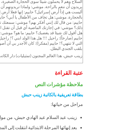
السلاح وهم لا يحملون شيئا سوى الحجارة الصغيرة، ول
يريدون أن ننعم بالراحة. موشي: ولماذا تريدونهم أن
أليست هي إذاً أرض إسرائيل؟ حاييم: إنها فعلا أرض إس
بالحجارة. موشي: هل تخاف من الأطفال يا أبي؟ حاييم
حاييم: من قال لك إنني أفكر بهم؟ موشي: سمعتك تق
ذلك؟ موشي: في إجازتك الماضية أي قبل أن تقتل الط
هل أقول لك شيئا قد يغضبك؟ حاييم: ما هو؟ موشي: أن
حاييم (صارخاً): راحيل !!! هل هذا الولد ابني ؟! راحي
التي لا تنتهي؟! حاييم (مفكرا): كان الأجدر بي أن
بلقب الجندي البطل.
زينب حبش، هذا العالم المجنون (تمثيليات) دار الكاتب، 
عتبة القراءة
ملاحظة مؤشرات النص
بطاقة تعريفية بالكاتبة زينب حبش
مراحل من حياتها:
زينب عبد السلام عبد الهادي حبش، من مواليد عام 1943م في بيت دجن ي
بعد إنهائها المرحلة الابتدائية انتقلت إلى ال