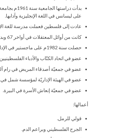
على ليسانس في اللغة الإنجليزية وآدابها.
عادت إلى فلسطين فعملت مدرسة للغة الإنج
كانت من أوائل المعتقلات في أواخر 67 وبداية 68 حيث اعتُقلت في بداية الاحتلال مع مجموعة أخرى.
حصلت سنة 1982م على ماجستير في الإدارة والإشراف التربوي من جامعة بيرزيت.
عضو في اتحاد الكتّاب والأدباء الفلسطينيين.
عضو في جمعيّة أصدقاء المريض في رام آلل
عضو في الهيئة الإداريّة لمؤسسة شمل في را
عضو في جمعيّة إنعاش الأسرة في البيرة.
أعمالها:
قولي للرمل.
الجرح الفلسطيني وبراعم الدم.