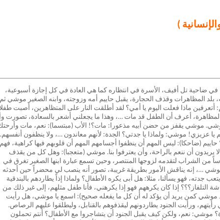
الإنسانية )
يته في ضاحية تل أفيف، الأسرة في انتظاره كما هي العادة في كل إجازة أسبوعية،
ه، بلد المظاهرات وقذف الحجارة، يقبل حاييم أمه وزوجته، وابنه الصغير موشي ثم
أتعرفين ماذا فعلت اليوم يا أمي؟ لقد أطلقت النار على المتظاهرين، أصبت طفلا
مظاهرة، أعرف أن الطفل قد مات …، وهذا ما يجعلني أشعر بالسعادة، تصورت وأن
موشي. موشي يقفز من حضن أبيه مذعورا: مات؟! الأب (مبتسما): نعم، مات وأرحتك
ا عزيزي! موشي: ولماذا يا جدتي؟ الجدة: لأنهم معاندون …، ولا ينظفون أنفسهم.
حاييم (ضاحكا): ليس المهم أن ينظفوا أجسامهم المهم أن قلوبهم فيها كراهية، فهم
م لا يريدون أن ننعم بالراحة، وأن يعترفوا بنا. موشي (متعجبا): وهل كل من يقذف
اً من الشراب لتقدمه لزوجها المنتصر، وحين تسمع عبارة ابنها الصغير تغرق في
 موشي …، إنه يناقش الأمور بطريقة غريبة، تصور أنه ينصب لي محضراً حين أحدثه
 جدته، فهو يسألنا، مثلا: هل أبى يكره الأطفال؟ ولماذا إذاً يطاردهم بالبندقية
شة التلفاز؟؟؟ إذا كان يكرههم فهو إذا يكرهني، فأنا طفل مثلهم، إلى غير ذلك من
بيد موشي كمن يريد أن يؤكد له أن كل ما يفعله صحيح): اسمع يا موشي، هل رأيت
رأيتهم، ورأيت الجنود يطاردونهم ليقذفوهم بالقنابل، وليطلقوا عليهم الرصاص.
؟ موشي: نعم، ولكن كيف يقبل الجنود أن يتشاجروا مع الأطفال؟ أنتم تحملون