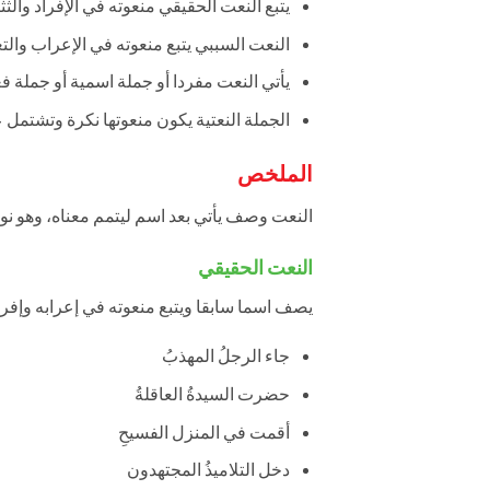
يتبع النعت الحقيقي منعوته في الإفراد والث
النعت السببي يتبع منعوته في الإعراب والتع
يأتي النعت مفردا أو جملة اسمية أو جملة فع
الجملة النعتية يكون منعوتها نكرة وتشتمل 
الملخص
النعت وصف يأتي بعد اسم ليتمم معناه، وهو نو
النعت الحقيقي
يصف اسما سابقا ويتبع منعوته في إعرابه وإفراد
جاء الرجلُ المهذبُ
حضرت السيدةُ العاقلةُ
أقمت في المنزل الفسيحِ
دخل التلاميذُ المجتهدون