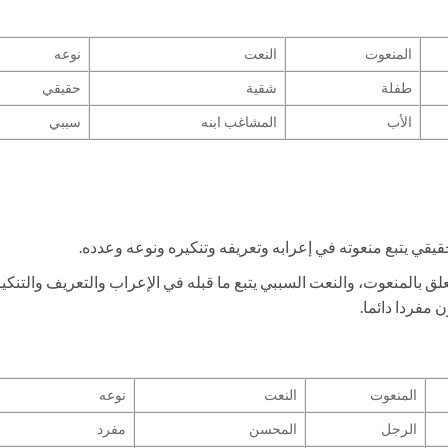
المنعوت
النعت
نوعه
طفلة
شقية
حقيقي
الأب
المشاغب ابنه
سببي
يقي يتبع منعوته في إعرابه وتعريفه وتنكيره ونوعه وعدده.
 بالمنعوت، والنعت السببي يتبع ما قبله في الإعراب والتعريف والتنكير
 مفردا دائما.
المنعوت
النعت
نوعه
الرجل
المحسن
مفرد