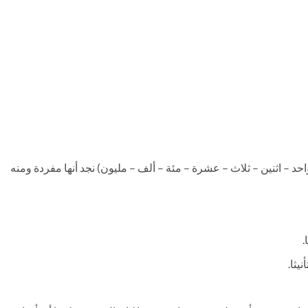
أملنا الأعداد الواردة بأمثلة المجموعة (1) (واحد – اثنين – ثلاث – عشرة – مئة – ألف – مليون) نجد أنها مفردة ومنه