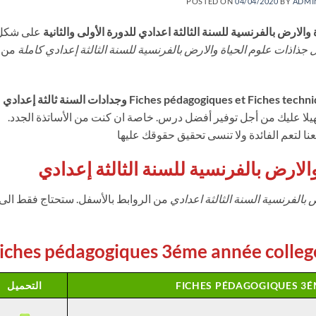
POSTED ON
04/04/2020
BY
ADMI
والارض بالفرنسية للسنة الثالثة اعدادي للدورة الأولى والثانية
على شكل
 جذاذات علوم الحياة والارض بالفرنسية للسنة الثالثة إعدادي كاملة
من
جميع Fiches pédagogiques et Fiches techniques des expériences وجدادات السنة ثالثة إعدادي
لا عليك من أجل توفير أفضل درس. خاصة ان كنت من الأساتذة الجدد.
نا لتعم الفائدة ولا تنسى تحقيق حقوقك عليها
الارض بالفرنسية للسنة الثالثة إعدادي
بالفرنسية السنة الثالثة اعدادي
من الروابط بالأسفل. ستحتاج فقط الى
iches pédagogiques 3éme année colleg
FICHES PÉDAGOGIQUES 3É
التحميل