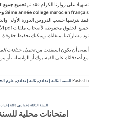
تسهيلا على زوارنا الكرام فقد تم
تج
3éme année college maroc en français وجدادات علوم الحياة والارض بالفرنسية ثالثة اعدادي
قمنا بترتيبها حسب الدروس الدورة الأولى والدور
جميع الحقوق محفوظة لأصحاب ملفات pdf الأصلية. يمكنك مراسلتنا من
تود مشاركتنا بملفاتك. ويمكنك تحفيظ حقوقك عل
أتمنى أن تكون استفدت من
تحميل جدادات السنة
مع أصدقائك على الفيسبوك أو الواتساب أو موا
Posted in
السنة الثالثة إعدادي
,
ثالثة إعدادي
,
علوم الحي
السنة الثالثة إعدادي
,
ثالثة إعداد
امتحانات محلية للسنة 