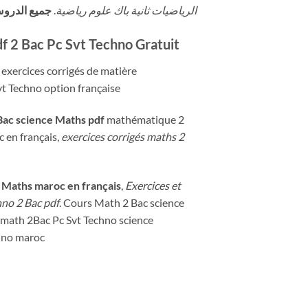
الرياضيات ثانية باك علوم رياضية
.
جميع الدروس
f 2 Bac Pc Svt Techno Gratuit
 exercices corrigés de matière
t Techno option française
Bac science Maths pdf
mathématique 2
 en français,
exercices corrigés maths 2
 Maths maroc en français
,
Exercices et
hno 2 Bac pdf
. Cours Math 2 Bac science
math 2Bac Pc Svt Techno science
hno maroc