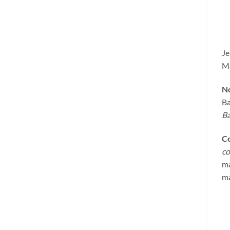
Je
Ma
No
Ba
Ba
Co
co
ma
ma