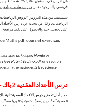
هل تدرس في
مستوى الثانية باك شعبة علوم ر
فرنسي
والموجود ضمن
دروس مادة الرياضيات
سيستفيد من هذه الدروس “
دروس الرياضيات 2 باك علوم رياضية خيار فرنس
الرياضيات، وكل من يبحث عن درس
الأعداد ال
على تحصيل جيد والحصول على نقط مرتفعة.
ce Maths pdf: cours et exercices
 exercices de la leçon
Nombres
orrigés
Pc Svt Techno
pdf
, une section
iques, mathématiques, 2 Bac science
درس الأعداد العقدية 2 باك خيار فرنسي science Maths Pc Svt Techno:
ومن أجل
تحضير درس الأعداد العقدية ثانية با
العقدية الخاص برياضيات ثانية بكالوريا مسلك 