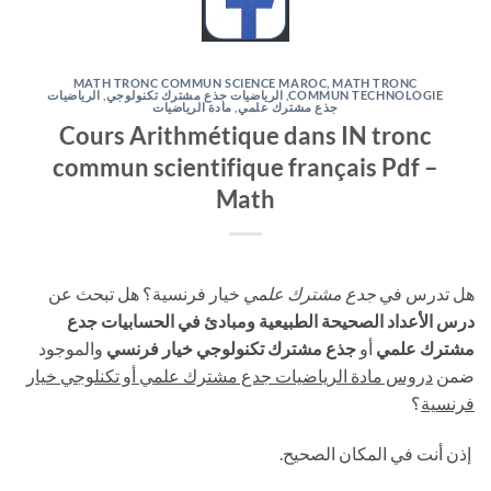
MATH TRONC COMMUN SCIENCE MAROC
,
MATH TRONC
الرياضيات
,
الرياضيات جذع مشترك تكنولوجي
,
COMMUN TECHNOLOGIE
مادة الرياضيات
,
جذع مشترك علمي
Cours Arithmétique dans IN tronc
commun scientifique français Pdf –
Math
هل تدرس في
جدع مشترك علمي
خيار فرنسية؟ هل تبحث عن
درس الأعداد الصحيحة الطبيعية ومبادئ في الحسابيات جدع
مشترك علمي
أو
جذع مشترك تكنولوجي خيار فرنسي
والموجود
ضمن
دروس مادة الرياضيات جدع مشترك علمي أو تكنلوجي خيار
فرنسية
؟
إذن أنت في المكان الصحيح.