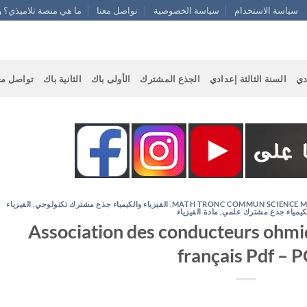
سياسة الاستخدام
سياسة الخصوصية
تواصل معنا
ما هي منصة تلاميذي؟ و
دي
السنة الثالثة إعدادي
الجذع المشترك
الأولى باك
الثانية باك
تواصل مع
الفيزياء
,
الفيزياء والكيمياء جذع مشترك تكنولوجي
,
MATH TRONC COMMUN SCIENCE 
مادة الفيزياء
,
كيمياء جذع مشترك علمي
Association des conducteurs ohm
français Pdf – P