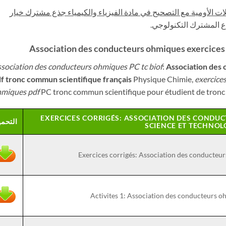
 الأومية مع التصحيح في مادة الفيزياء والكيمياء جذع مشترك خيار
، ع المشترك التكنولوجي
Association des conducteurs ohmiques exercices
sociation des conducteurs ohmiques PC tc biof
:
Association des
f tronc commun scientifique français
Physique Chimie,
exercice
miques pdf
PC tronc commun scientifique pour étudient de tronc
EXERCICES CORRIGÉS: ASSOCIATION DES COND
التحم
SCIENCE ET TECHNOL
Exercices corrigés: Association des conducte
Activites 1: Association des conducteurs