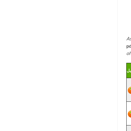
As
pd
oh
يل