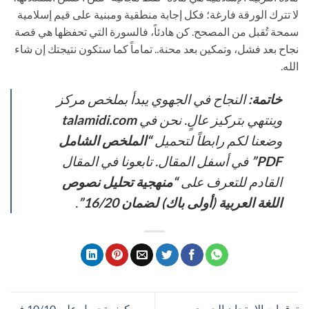
لا تترك الورقة فارغة؛ فكل إجابة منطقية ومبنية على قيم إسلامية
سمحة تُقبل من المصحح. كن هادئاً، فالسورة التي تحفظها هي قصة
نجاح بعد فشل، وتمكين بعد محنة.. تماماً كما ستكون نتيجتك إن شاء
الله.
خاتمة:
النجاح في الجهوي يبدأ بملخص مركز
وينتهي بتركيز عالٍ. نحن في
talamidi.com
وضعنا لكم رابطاً لتحميل
“الملخص الشامل
PDF”
في أسفل المقال. تابعونا في المقال
القادم للتعرف على
“منهجية تحليل نصوص
اللغة العربية (أولى باك) لضمان 16/20”
.
توقعات الامتحان الجهوي
كيف تحصل على 10/10 في