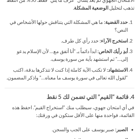
تذهب لتحليل
الوضعية المشكلة
.
حدد القضية:
ما هي المشكلة التي يتناقش حولها الأشخاص في
النص؟
استخرج الآراء:
حدد رأي كل طرف.
أبدِ رأيك الخاص:
ابدأ دائماً بـ “أنا أتفق مع… لأن الإسلام يدعو
إلى…” ثم استشهد بآية من سورة يوسف.
الاستشهاد:
لا تكتب الآية كاملة إذا كنت لا تتذكرها بدقة، اكتب
“لقول الله تعالى في سورة يوسف ما معناه…” واذكر المضمون.
4. قائمة “القيم” التي تضمن لك 5 نقط
في أي امتحان جهوي، سيطلب منك “استخراج القيم”. احفظ هذه
القائمة، فواحدة منها على الأقل ستكون في ورقتك:
الصبر:
صبر يوسف على الجب والسجن.