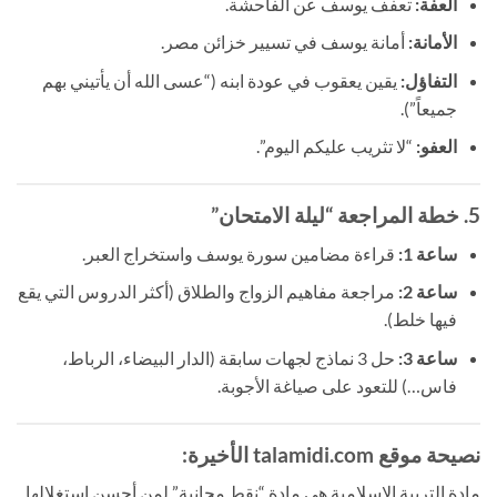
العفة:
تعفف يوسف عن الفاحشة.
الأمانة:
أمانة يوسف في تسيير خزائن مصر.
التفاؤل:
يقين يعقوب في عودة ابنه (“عسى الله أن يأتيني بهم
جميعاً”).
العفو:
“لا تثريب عليكم اليوم”.
5. خطة المراجعة “ليلة الامتحان”
ساعة 1:
قراءة مضامين سورة يوسف واستخراج العبر.
ساعة 2:
مراجعة مفاهيم الزواج والطلاق (أكثر الدروس التي يقع
فيها خلط).
ساعة 3:
حل 3 نماذج لجهات سابقة (الدار البيضاء، الرباط،
فاس…) للتعود على صياغة الأجوبة.
نصيحة موقع talamidi.com الأخيرة:
مادة التربية الإسلامية هي مادة “نقط مجانية” لمن أحسن استغلالها.