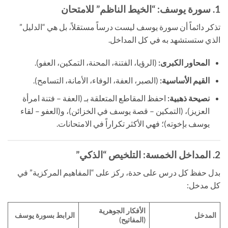
1. سورة يوسف: “الخيط الناظم” للامتحان
تذكر دائماً أن سورة يوسف ليست درساً مستقلاً، بل هي “الدليل”
الذي ستستشهد به في كل المداخل.
المحاور الكبرى:
(الرؤيا، الفتنة، المحنة، التمكين، العفو).
القيم الأساسية:
(الصبر، العفة، الوفاء، الأمانة، التسامح).
نصيحة ذهبية:
احفظ المقاطع المتعلقة بـ (العفة – فتنة امرأة
العزيز)، (التمكين – قصة يوسف في الخزائن)، و(العفو – لقاء
يوسف بإخوته)؛ فهي الأكثر تكراراً في الامتحانات.
2. المداخل الخمسة: التلخيص “الذكي”
بدل حفظ كل درس على حدة، ركز على “المفاهيم المركزية” في
كل مدخل:
الأفكار الجوهرية
المدخل
الرابط بسورة يوسف
(المفاتيح)