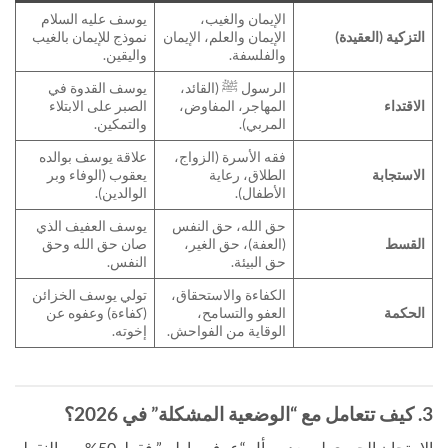
الإيمان والغيب،
يوسف عليه السلام
التزكية (العقيدة)
الإيمان والعلم، الإيمان
نموذج للإيمان بالغيب
والفلسفة.
واليقين.
الرسول ﷺ (القائد،
يوسف القدوة في
الاقتداء
المهاجر، المفاوض،
الصبر على الابتلاء
المربي).
والتمكين.
فقه الأسرة (الزواج،
علاقة يوسف بوالده
الاستجابة
الطلاق، رعاية
يعقوب (الوفاء وبر
الأطفال).
الوالدين).
حق الله، حق النفس
يوسف العفيف الذي
القسط
(العفة)، حق الغير،
صان حق الله وحق
حق البيئة.
النفس.
الكفاءة والاستحقاق،
تولي يوسف الخزائن
الحكمة
العفو والتسامح،
(كفاءة) وعفوه عن
الوقاية من الفواحش.
إخوته.
3. كيف تتعامل مع “الوضعية المشكلة” في 2026؟
الامتحان الجهوي لم يعد يسأل “عرف ما يلي” فقط. 50% من النقط