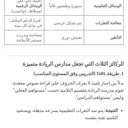
اعتماد كلي على
الوسائل التعليمية
سبورة وطبشور غالباً
الوسائل الرقمية
(مسلاط، حواسيب)
“فترة الدعم المكثف”
معالجة التعثرات
تتم بشكل عرضي
في بداية كل سنة
مصاحبة وتدريب
التأطير
تفتيش دوري
مستمر للأساتذة
الركائز الثلاث التي تجعل مدارس الريادة متميزة
1. طريقة TaRL (التدريس وفق المستوى المناسب)
بدلاً من إجبار تلميذ لا يعرف الحروف على قراءة نصوص معقدة،
تقوم مدرسة الريادة بتقسيم التلاميذ حسب “مستواهم الفعلي”
وليس “مستواهم الدراسي”.
النتيجة:
يتم سد الثغرات التعليمية بسرعة مذهلة، ويستعيد
التلميذ ثقته بنفسه.