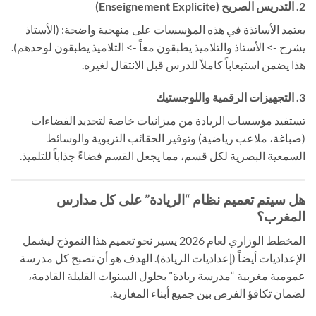
2. التدريس الصريح (Enseignement Explicite)
يعتمد الأساتذة في هذه المؤسسات على منهجية واضحة: (الأستاذ
يشرح -> الأستاذ والتلاميذ يطبقون معاً -> التلاميذ يطبقون لوحدهم).
هذا يضمن استيعاباً كاملاً للدرس قبل الانتقال لغيره.
3. التجهيزات الرقمية واللوجستيك
تستفيد مؤسسات الريادة من ميزانيات خاصة لتجديد الفضاءات
(صباغة، ملاعب رياضية) وتوفير الحقائب التربوية والوسائط
السمعية البصرية لكل قسم، مما يجعل القسم فضاءً جذاباً للتلميذ.
هل سيتم تعميم نظام “الريادة” على كل مدارس
المغرب؟
المخطط الوزاري لعام 2026 يسير نحو تعميم هذا النموذج ليشمل
الإعداديات أيضاً (إعداديات الريادة). الهدف هو أن تصبح كل مدرسة
عمومية مغربية “مدرسة ريادة” بحلول السنوات القليلة القادمة،
لضمان تكافؤ الفرص بين جميع أبناء المغاربة.