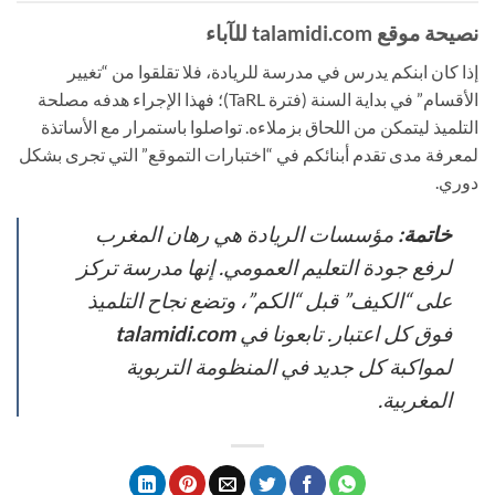
نصيحة موقع talamidi.com للآباء
إذا كان ابنكم يدرس في مدرسة للريادة، فلا تقلقوا من “تغيير
الأقسام” في بداية السنة (فترة TaRL)؛ فهذا الإجراء هدفه مصلحة
التلميذ ليتمكن من اللحاق بزملاءه. تواصلوا باستمرار مع الأساتذة
لمعرفة مدى تقدم أبنائكم في “اختبارات التموقع” التي تجرى بشكل
دوري.
خاتمة:
مؤسسات الريادة هي رهان المغرب
لرفع جودة التعليم العمومي. إنها مدرسة تركز
على “الكيف” قبل “الكم”، وتضع نجاح التلميذ
فوق كل اعتبار. تابعونا في
talamidi.com
لمواكبة كل جديد في المنظومة التربوية
المغربية.