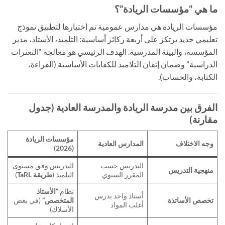
ما هي “مؤسسات الريادة”؟
مؤسسات الريادة هي مدارس عمومية تم اختيارها لتطبيق نموذج
تعليمي جديد يرتكز على أربعة ركائز أساسية: التلميذ، الأستاذ، مدير
المؤسسة، والبيئة المدرسية. الهدف الرئيسي هو معالجة “التعثرات
الدراسية” وضمان إتقان التلاميذ للكفايات الأساسية (القراءة،
الكتابة، والحساب).
الفرق بين مدرسة الريادة والمدرسة العادية (جدول
مقارنة)
مؤسسات الريادة
وجه الاختلاف
المدارس العادية
(2026)
التدريس حسب
التدريس وفق مستوى
منهجية التدريس
المقرر السنوي
التلميذ (
طريقة TaRL
)
نظام
“الأستاذ
أستاذ واحد يدرس
تخصص الأساتذة
المتخصص”
(في بعض
أغلب المواد
الأسلاك)