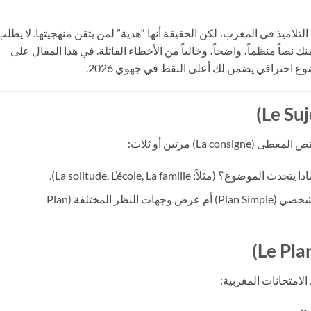
التلاميذ في المغرب، لكن الحقيقة أنها “هدية” لمن يتقن منهجيتها. لا يطلب
ك نصاً منظماً، واضحاً، وخالياً من الأخطاء القاتلة. في هذا المقال على
احترافي يضمن لك أعلى النقط في جهوي 2026.
La ) مرتين أو ثلاث:
دث الموضوع؟ (مثلاً: La solitude, L’école, La famille).
هل يُطلب منك إبداء رأيك الشخصي (Plan Simple) أم عرض وجهات النظر المختلفة (Plan
الامتحانات المغربية: