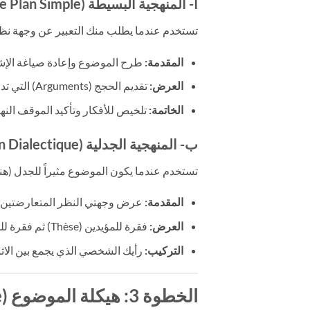
أ- المنهجية البسيطة (Le Plan Simple):
تستخدم عندما يطلب منك التعبير عن وجهة ن
المقدمة:
طرح الموضوع وإعادة صياغة الإشك
العرض:
تقديم الحجج (Arguments) التي تدعم رأيك.
الخاتمة:
تلخيص للأفكار وتأكيد الموقف النها
ب- المنهجية الجدلية (Le Plan Dialectique):
تستخدم عندما يكون الموضوع مثيراً للجدل (هن
المقدمة:
عرض وجهتي النظر المتعارضتين.
العرض:
فقرة للمؤيدين (Thèse) ثم فقرة للمعارضين (Antithèse).
التركيب:
رأيك الشخصي الذي يجمع بين الاثني
الخطوة 3: هيكلة الموضوع (La Structure)