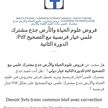
MATH TRONC COMMUN SCIENCE MAROC
,
MATH TRONC
COMMUN TECHNOLOGIE
,
دروس وتمارين
,
علوم الحياة والارض جدع
مشترك علمي
,
مادة علوم الحياة والأرض
فروض علوم الحياة والأرض جذع مشترك
علمي خيار فرنسية مع التصحيح Pdf:
الدورة الثانية
هل تبحث عن
فروض علوم الحياة والأرض جدع مشترك علمي مع
التصحيح pdf للدورة الثانية خيار دولي
؟ – هل أنت تلميد
جدع
مشترك علمي أ
خيار فرنسية
وتريد تحميل فرض محروس في علوم
الحياة والأرض جدع مشترك علمي مع التصحيح على شكل Pdf خيار
فرنسية ؟
Devoir Svts tronc commun biof avec correction
Bonjour à tous, dans le site
Talamidi.com
vous avez trouvé