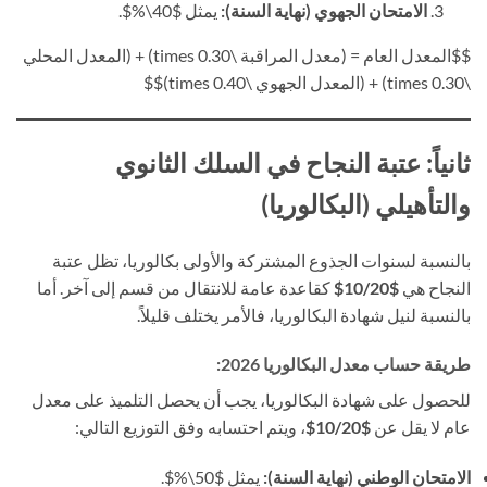
الامتحان الجهوي (نهاية السنة):
يمثل $40\%$.
$$المعدل العام = (معدل المراقبة \times 0.30) + (المعدل المحلي
\times 0.30) + (المعدل الجهوي \times 0.40)$$
ثانياً: عتبة النجاح في السلك الثانوي
والتأهيلي (البكالوريا)
بالنسبة لسنوات الجذوع المشتركة والأولى بكالوريا، تظل عتبة
النجاح هي
$10/20$
كقاعدة عامة للانتقال من قسم إلى آخر. أما
بالنسبة لنيل شهادة البكالوريا، فالأمر يختلف قليلاً.
طريقة حساب معدل البكالوريا 2026:
للحصول على شهادة البكالوريا، يجب أن يحصل التلميذ على معدل
عام لا يقل عن
$10/20$
، ويتم احتسابه وفق التوزيع التالي:
الامتحان الوطني (نهاية السنة):
يمثل $50\%$.