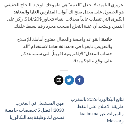
عزيزي التلميذ، لا تجعل “العتبة” هي طموحك الوحيد. النجاح الحقيقي
هو الحصول على معدل يفتح لك أبواب
المدارس العليا والمعاهد
الكبرى
التي تتطلب غالباً معدلات انتقاء تتجاوز $14/20$. ركز على
التميز، وستجد أن عتبة النجاح أصبحت مجرد رقم بسيط خلفك.
خاتمة:
القواعد واضحة والمجال مفتوح أمامك للإصلاح
والتعويض. تابعونا في
talamidi.com
لاستخدام “آلة
حساب المعدل” الإلكترونية (قريباً) التي ستساعدكم
على توقع نتائجكم بدقة.
نتائج البكالوريا 2026 بالمغرب:
مهن المستقبل في المغرب
طريقة الاطلاع على النقط
2030: أفضل 5 تخصصات جامعية
والميزات عبر Taalim.ma
تضمن لك وظيفة بعد البكالوريا
وMassar.