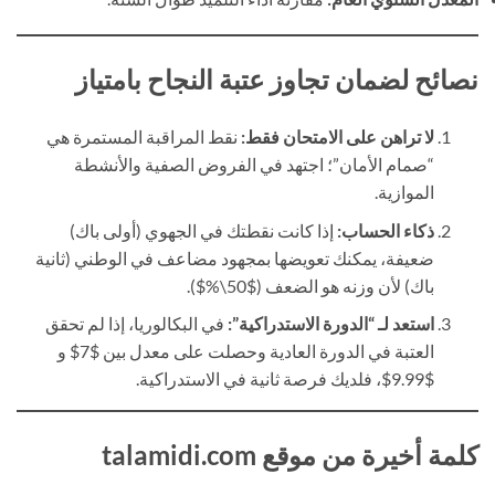
نصائح لضمان تجاوز عتبة النجاح بامتياز
لا تراهن على الامتحان فقط:
نقط المراقبة المستمرة هي
“صمام الأمان”؛ اجتهد في الفروض الصفية والأنشطة
الموازية.
ذكاء الحساب:
إذا كانت نقطتك في الجهوي (أولى باك)
ضعيفة، يمكنك تعويضها بمجهود مضاعف في الوطني (ثانية
باك) لأن وزنه هو الضعف ($50\%$).
استعد لـ “الدورة الاستدراكية”:
في البكالوريا، إذا لم تحقق
العتبة في الدورة العادية وحصلت على معدل بين $7$ و
$9.99$، فلديك فرصة ثانية في الاستدراكية.
كلمة أخيرة من موقع talamidi.com