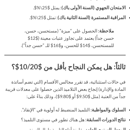
الامتحان الجهوي (السنة الأولى باك):
يمثل $25\%$.
المراقبة المستمرة (السنة الثانية باك):
تمثل $25\%$.
ملاحظة:
الحصول على “ميزة” (مستحسن، حسن،
حسن جداً) يعتمد على تجاوز عتبات معينة ($12$
للمستحسن، $14$ للحسن، و$16$ للـ “حسن جداً”).
ثالثاً: هل يمكن النجاح بأقل من $10/20$؟
في حالات استثنائية، قد تقرر مجالس الأقسام (التي تضم أساتذة
المادة والإدارة) إنجاح بعض التلاميذ الذين حصلوا على معدلات قريبة
جداً من العتبة (مثل $9.50$ أو $9.80$)، وذلك بناءً على:
السلوك والمواظبة:
التلميذ المنضبط له أولوية في “الإنقاذ”.
نتائج الدورات السابقة:
هل هناك تطور في مستوى التلميذ؟
المعدل السنوي العام:
مقارنة أداء التلميذ طوال السنة.