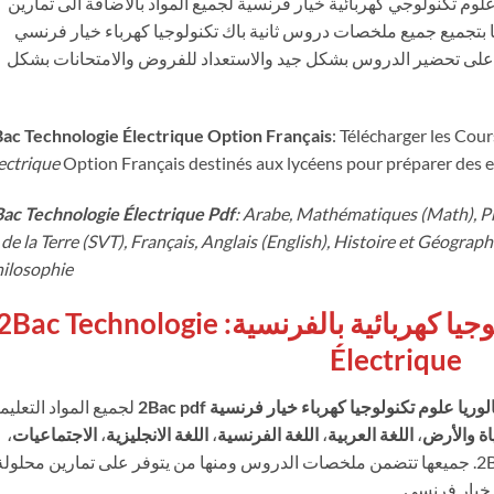
 تكنولوجي كهربائية خيار فرنسية لجميع المواد بالاضافة الى تمارين
 بتجميع جميع ملخصات دروس ثانية باك تكنولوجيا كهرباء خيار فرنسي
 على تحضير الدروس بشكل جيد والاستعداد للفروض والامتحانات بشكل
ac Technologie Électrique Option Français
: Télécharger les Cour
ectrique
Option Français destinés aux lycéens pour préparer des 
ac Technologie Électrique Pdf
: Arabe, Mathématiques (Math), Phy
 de la Terre (SVT), Français, Anglais (English), Histoire et Géograp
ilosophie
دروس ثانية باك علوم تكنولوجيا كهربائية بالفرنسية: Bac Technologie
Électrique
ريا علوم تكنولوجيا كهرباء خيار فرنسية 2Bac pdf
لجميع المواد التعليم
اة والأرض
،
اللغة العربية
،
اللغة الفرنسية
،
اللغة الانجليزية
،
الاجتماعيات
،
2Bac pdf. جميعها تتضمن ملخصات الدروس ومنها من يتوفر على تمارين محلولة
ة خيار فرنسي.