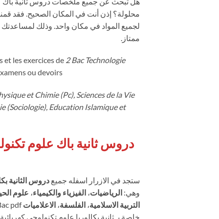
هل تبحث عن جميع ملخصات دروس ثانية باك علوم
محلولة؟ إذن أنت في المكان الصحيح. فقد قمنا
لجميع المواد في مكان واحد. وذلك لمساعدتك
ممتاز.
s et les exercices de
2 Bac Technologie
examens ou devoirs
sique et Chimie (Pc), Sciences de la Vie
hie (Sociologie), Education Islamique et
ستجد في الازرار اسفله جميع
دروس الثانية بكالو
وهي:
الرياضيات
،
الفيزياء والكيمياء
،
علوم الحي
التربية الاسلامية
،
الفلسفة
،
الاعلاميات
خاصة بـ ثانية بكالوريا علوم تكنولوجي كهربائي