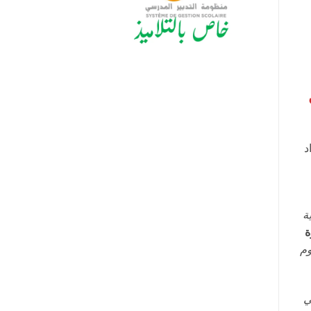
د
ة
ة
 علوم
ي