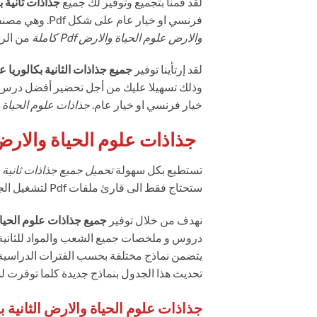
لقد قمنا بتجميع وتوفير لك جميع
جذاذات ثانية ب
فرنسي او خيار عام على شكل Pdf. وهي مصنفة حسب الدروس. يمكنك
والارض علوم الحياة والارض Pdf كاملة
من الرا
لقد إرتأينا توفير
جميع جذاذات الثانية بكالوريا 
وذلك تسهيلا عليك من أجل تحضير أفضل درس ل
خيار فرنسي او خيار عام.
جذاذات علوم الحياة وا
جذاذات علوم الحياة والارض ثانية 
تستطيع بكل سهولة
تحميل جميع جذاذات ثانية با
ستحتاج فقط الى قارئ ملفات Pdf لتشغيل الجدادات.
نهدف من خلال توفير
جميع جذاذات علوم الحياة
دروس و ملخصات جميع الشعب والمواد للثانية ب
يتضمن نماذج مختلفة بحسب الفترات الدراسية،
تحديث هذا الجدول بنماذج جديدة كلما توفرت لدي
جذاذات علوم الحياة والارض الثانية باك علوم الحياة و