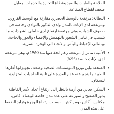
الفلاحة والغابات والصيد وقطاع التجارة والخدمات، مقابل
ضعف لقطاع الصناعة.
البطالة: مرتفعة بالوسط الحضري مقارنة مع الوسط القروي،
ومرتفعة لدى الإناث بالمدن ولدى الذكور بالبوادي وخاصة في
صفوف الشباب، وهي مرتفعة ارتفاع لدى حاملي الشهادات، ما
يتسبب في تنامي الشعور بالتهميش والإقصاء والعوز والحاجة،
وبالتالي الإحباط واليأس والاتجاء الى الهجرة السرية.
الأمية : ما تزال مرتفعة رغم انخفاضها منذ 1960م، وهي مرتفعة
لدى الإناث خاصة (55%).
الصحة: تباين توزيع المؤسسات الصحية وضعف تجهيزاتها أطرها
الطبية ما ينجم عنه عدم القدرة على تلبية الحاجيات المتزايدة
للسكان.
السكن: يعاني من أزمة بالنظر الى ارتفاع أعداد الأسر القاطنة
بدور الصفيح والموزعة على عدة مدن خاصة البيضاء، فاس،
مكناس، أكادير، ومراكش…، بسبب ارتفاع الهجرة وتزايد الضغط
على هذه المدن.