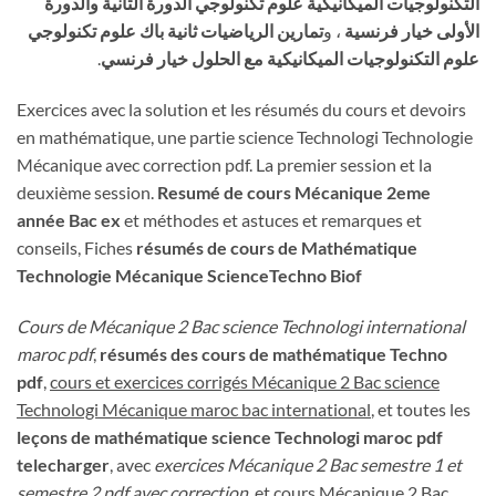
التكنولوجيات الميكانيكية علوم تكنولوجي الدورة الثانية والدورة
الأولى خيار فرنسية
، و
تمارين الرياضيات ثانية باك علوم تكنولوجي
علوم التكنولوجيات الميكانيكية مع الحلول خيار فرنسي
.
Exercices avec la solution et les résumés du cours et devoirs
en mathématique, une partie science Technologi Technologie
Mécanique avec correction pdf. La premier session et la
deuxième session.
Resumé de cours Mécanique 2eme
année Bac ex
et méthodes et astuces et remarques et
conseils, Fiches
résumés de cours de Mathématique
Technologie Mécanique ScienceTechno Biof
Cours de Mécanique 2 Bac science Technologi international
maroc pdf
,
résumés des cours de mathématique Techno
pdf
,
cours et exercices corrigés Mécanique 2 Bac science
Technologi Mécanique maroc bac international
, et toutes les
leçons de mathématique science Technologi maroc pdf
telecharger
, avec
exercices Mécanique 2 Bac semestre 1 et
semestre 2 pdf avec correction
, et cours Mécanique 2 Bac