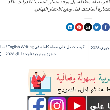
آخر بصفة مطلقة، بل يوجد مسار “أنسب” لقدراتك. تأكد
رة أساتذتك قبل وضع الاختيار النهائي.
كيف تحصل على نقطة كاملة في riting
أسرار التفوق: ملخص التربية الإسلامية للجهوي 2026
جاهزة ومنهجية ناجحة لباك 2026.