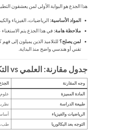
هذا الجذع هو البوابة الأولى لمن يعشقون التطبيق
المواد الأساسية:
الرياضيات، الفيزياء والكيمياء، وعلوم ال
ملاحظة هامة:
في هذا الجذع يتم الاستغناء 
لمن يصلح؟
للتلاميذ الذين يميلون إلى فهم 
تقني أو هندسي واضح منذ البداية.
جدول مقارنة: العلمي vs التكنولوجي
وجه المقارنة
الجذع
المادة المميزة
علوم ا
طبيعة الدراسة
نظرية
الرياضيات والفيزياء
أساسي
التوجه بعد البكالوريا
طب، ه