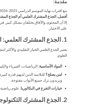
مقدمة:
مع اقتراب نهاية الموسم الدراسي 2025-2026، يجد الكثير من تلاميذ الثالثة إعدادي أنفسهم أمام سؤال محوري:
أفضل، الجذع المشترك العلمي أم الجذع المش
إلا أن المحتوى والآفاق يختلفان بشكل كبير. في
على الاختيار.
1. الجذع المشترك العلمي: المسار الشامل
يعتبر الجذع العلمي الخيار التقليدي والأكثر ان
العلوم.
المواد الأساسية:
الرياضيات، الفيزياء والكيمياء
لمن يصلح؟
للتلاميذ الذين لديهم قدرة كبيرة
ويريدون ترك جميع الأبواب مفتوحة.
خيارات التفرع في البكالوريا:
علوم رياضية، علوم تجريبي
2. الجذع المشترك التكنولوجي: مسار المهندسين