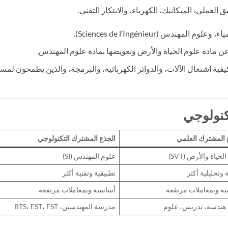
 العملي، الميكانيك، الكهرباء، والابتكار التقني.
مهندس (Sciences de l’Ingénieur).
عن مادة علوم الحياة والأرض وتعويضها بمادة علوم المهندس.
كيفية اشتغال الآلات، والدوائر الكهربائية، والبرمجة، والذين يطمحون لمسا
 المشترك العلمي
الجذع المشترك التكنولوجي
لحياة والأرض (SVT)
علوم المهندس (SI)
 وتحليلية أكثر
تطبيقية وتقنية أكثر
ة وبمعاملات مرتفعة
أساسية وبمعاملات مرتفعة
ندسة، تدريس، علوم
مدرسة المهندسين، BTS، EST، FST