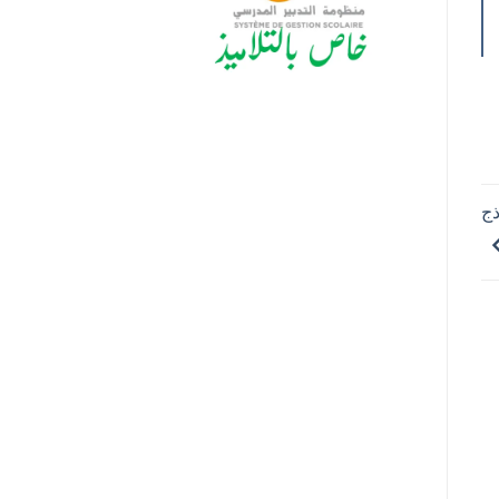
English W؟ نماذج