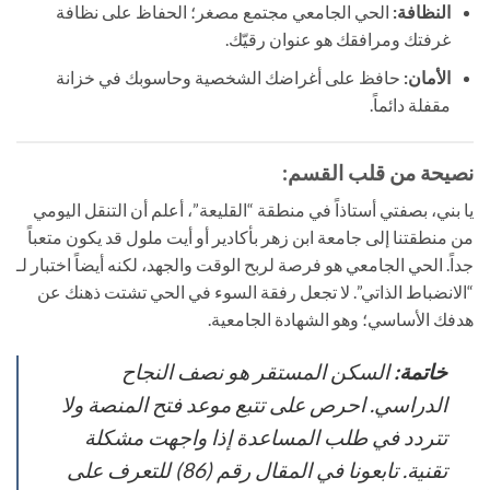
النظافة:
الحي الجامعي مجتمع مصغر؛ الحفاظ على نظافة
غرفتك ومرافقك هو عنوان رقيّك.
الأمان:
حافظ على أغراضك الشخصية وحاسوبك في خزانة
مقفلة دائماً.
نصيحة من قلب القسم:
يا بني، بصفتي أستاذاً في منطقة “القليعة”، أعلم أن التنقل اليومي
من منطقتنا إلى جامعة ابن زهر بأكادير أو أيت ملول قد يكون متعباً
جداً. الحي الجامعي هو فرصة لربح الوقت والجهد، لكنه أيضاً اختبار لـ
“الانضباط الذاتي”. لا تجعل رفقة السوء في الحي تشتت ذهنك عن
هدفك الأساسي؛ وهو الشهادة الجامعية.
خاتمة:
السكن المستقر هو نصف النجاح
الدراسي. احرص على تتبع موعد فتح المنصة ولا
تتردد في طلب المساعدة إذا واجهت مشكلة
تقنية. تابعونا في المقال رقم (86) للتعرف على