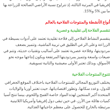
إفريقيا في المرتبة الثالثة، إذ تتراوح نسبة الأراضي الصالحة للزراعة بها
ما بين %5 و%15.
أنواع الأنشطة والمنتوجات الفلاحية بالعالم
تنقسم الفلاحة إلى تقليدية وعصرية
ينقسم النشاط الفلاحي إلى فلاحة تقليدية تعتمد على أدوات بسيطة في
الزراعة وعلى الرعي الطليق في تربية الماشية، وتتميز بضعف
مردوديتها، وفلاحة عصرية تعتمد على أساليب وتقنيات حديثة، وتتم في
ضيعات واسعة وتتميز بمردوديتها المرتفعة وبكون إنتاجها موجه نحو
الأسواق، وبذلك تعتبر الأولى معيشية والثانية تسويقية.
تتنوع المنتوجات الفلاحية
يختلف التوزيع المجالي للمنتوجات الفلاحية باختلاف الموقع الجغرافي
للدول، وعدد سكانها، وتطور اقتصادياتها، حيث تعتبر أوربا والولايات
المتحدة أكبر المنتجين لهذه المواد خاصة القمح واللحوم، بينما تنتج آسيا
كميات هائلة من الأرز، في حين تبقى دول إفريقيا وأمريكيا اللاتينية
مرتبطة بالخارج للحصول على معظم حاجياتها الغذائية.